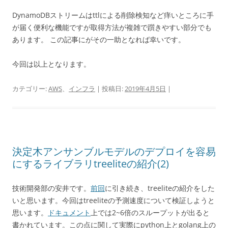
DynamoDBストリームはttlによる削除検知など痒いところに手
が届く便利な機能ですが取得方法が複雑で躓きやすい部分でも
あります。 この記事にがその一助となれば幸いです。
今回は以上となります。
カテゴリー:
AWS
、
インフラ
| 投稿日:
2019年4月5日
|
決定木アンサンブルモデルのデプロイを容易
にするライブラリtreeliteの紹介(2)
技術開発部の安井です。
前回
に引き続き、treeliteの紹介をした
いと思います。今回はtreeliteの予測速度について検証しようと
思います。
ドキュメント
上では2~6倍のスループットが出ると
書かれています。この点に関して実際にpython上とgolang上の