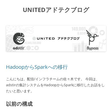
UNITEDアドテクブログ
コ
ン
テ
ン
ツ
へ
ス
キ
ッ
プ
HadoopからSparkへの移行
こんにちは。配信/インフラチームの佐々木です。 今回は、
adstirの集計システムをHadoopからSparkに移行したお話をし
たいと思います。
以前の構成