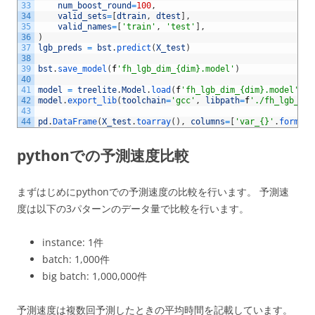
33
num_boost_round
=
100
,
34
valid_sets
=
[
dtrain
,
dtest
]
,
35
valid_names
=
[
'train'
,
'test'
]
,
36
)
37
lgb_preds
=
bst
.
predict
(
X_test
)
38
39
bst
.
save_model
(
f
'fh_lgb_dim_{dim}.model'
)
40
41
model
=
treelite
.
Model
.
load
(
f
'fh_lgb_dim_{dim}.model'
,
m
42
model
.
export_lib
(
toolchain
=
'gcc'
,
libpath
=
f
'./fh_lgb_dim
43
44
pd
.
DataFrame
(
X_test
.
toarray
(
)
,
columns
=
[
'var_{}'
.
format
(
pythonでの予測速度比較
まずはじめにpythonでの予測速度の比較を行います。 予測速
度は以下の3パターンのデータ量で比較を行います。
instance: 1件
batch: 1,000件
big batch: 1,000,000件
予測速度は複数回予測したときの平均時間を記載しています。