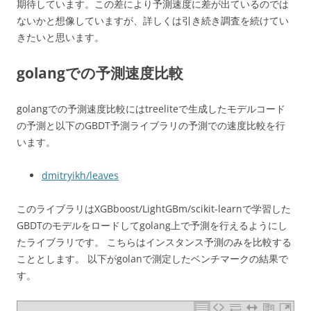
期待しています。この差により予測速度に差が出ているのでは
ないかと想像していますが、詳しくは引き続き調査を続けてい
きたいと思います。
golangでの予測速度比較
golangでの予測速度比較にはtreeliteで生成したモデルコード
の予測と以下のGBDT予測ライブラリの予測での速度比較を行
います。
dmitryikh/leaves
このライブラリはXGBboost/LightGBm/scikit-learnで学習した
GBDTのモデルをロードしてgolang上で予測を行えるようにし
たライブラリです。 こちらはインスタンス予測のみを比較する
こととします。 以下がgolanで測定したベンチマークの結果で
す。