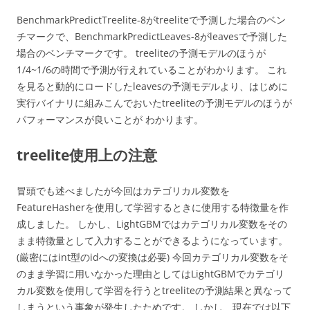
BenchmarkPredictTreelite-8がtreeliteで予測した場合のベン
チマークで、BenchmarkPredictLeaves-8がleavesで予測した
場合のベンチマークです。 treeliteの予測モデルのほうが
1/4~1/6の時間で予測が行えれていることがわかります。 これ
を見ると動的にロードしたleavesの予測モデルより、はじめに
実行バイナリに組みこんでおいたtreeliteの予測モデルのほうが
パフォーマンスが良いことが わかります。
treelite使用上の注意
冒頭でも述べましたが今回はカテゴリカル変数を
FeatureHasherを使用して学習するときに使用する特徴量を作
成しました。 しかし、LightGBMではカテゴリカル変数をその
まま特徴量として入力することができるようになっています。
(厳密にはint型のidへの変換は必要) 今回カテゴリカル変数をそ
のまま学習に用いなかった理由としてはLightGBMでカテゴリ
カル変数を使用して学習を行うとtreeliteの予測結果と異なって
しまうという事象が発生したためです。 しかし、現在では以下