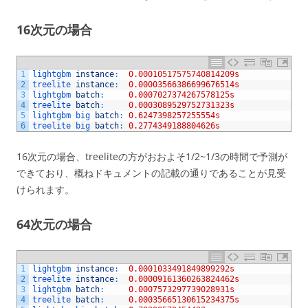
16次元の場合
1
lightgbm 
instance
:
0.00010517575740814209s
2
treelite 
instance
:
0.00003566386699676514s
3
lightgbm 
batch
:
0.0007027374267578125s
4
treelite 
batch
:
0.0003089529752731323s
5
lightgbm 
big 
batch
:
0.6247398257255554s
6
treelite 
big 
batch
:
0.2774349188804626s
16次元の場合、treeliteの方がおおよそ1/2~1/3の時間で予測が
できており、概ねドキュメントの記載の通りであることが見受
けられます。
64次元の場合
1
lightgbm 
instance
:
0.0001033491849899292s
2
treelite 
instance
:
0.00009161360263824462s
3
lightgbm 
batch
:
0.0007573297739028931s
4
treelite 
batch
:
0.00035665130615234375s