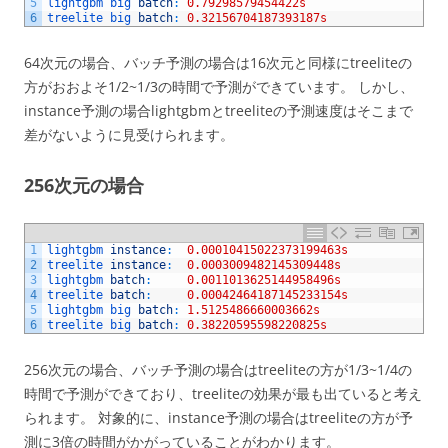
5
lightgbm 
big 
batch
:
0.79298579454422s
6
treelite 
big 
batch
:
0.32156704187393187s
64次元の場合、バッチ予測の場合は16次元と同様にtreeliteの
方がおおよそ1/2~1/3の時間で予測ができています。 しかし、
instance予測の場合lightgbmとtreeliteの予測速度はそこまで
差がないように見受けられます。
256次元の場合
1
lightgbm 
instance
:
0.00010415022373199463s
2
treelite 
instance
:
0.0003009482145309448s
3
lightgbm 
batch
:
0.0011013625144958496s
4
treelite 
batch
:
0.00042464187145233154s
5
lightgbm 
big 
batch
:
1.5125486660003662s
6
treelite 
big 
batch
:
0.38220595598220825s
256次元の場合、バッチ予測の場合はtreeliteの方が1/3~1/4の
時間で予測ができており、treeliteの効果が最も出ていると考え
られます。 対象的に、instance予測の場合はtreeliteの方が予
測に3倍の時間がかがっていることがわかります。