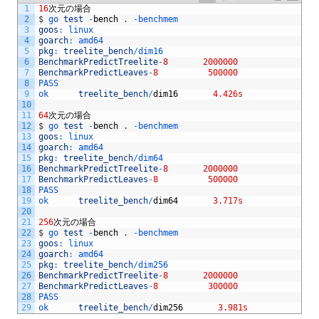
1
16
次元の場合
2
$
go 
test
-
bench
.
-
benchmem
3
goos
:
linux
4
goarch
:
amd64
5
pkg
:
treelite_bench
/
dim16
6
BenchmarkPredictTreelite
-
8
2000000
8
7
BenchmarkPredictLeaves
-
8
500000
36
8
PASS
9
ok      
treelite_bench
/
dim16
4.426s
10
11
64
次元の場合
12
$
go 
test
-
bench
.
-
benchmem
13
goos
:
linux
14
goarch
:
amd64
15
pkg
:
treelite_bench
/
dim64
16
BenchmarkPredictTreelite
-
8
2000000
6
17
BenchmarkPredictLeaves
-
8
500000
35
18
PASS
19
ok      
treelite_bench
/
dim64
3.717s
20
21
256
次元の場合
22
$
go 
test
-
bench
.
-
benchmem
23
goos
:
linux
24
goarch
:
amd64
25
pkg
:
treelite_bench
/
dim256
26
BenchmarkPredictTreelite
-
8
2000000
8
27
BenchmarkPredictLeaves
-
8
300000
42
28
PASS
29
ok      
treelite_bench
/
dim256
3.981s