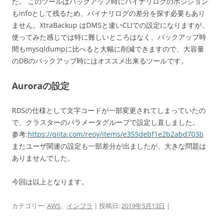
た。 このツールはバックアップ時にバイナリログのポジション
もinfoとして残るため、バイナリログの差分を探す必要もあり
ません。XtraBackup はDMSと違いCLIでの設定になりますが、
使ってみた感じでは特に難しいところはなく、バックアップ時
間もmysqldumpに比べると大幅に削減できますので、大容量
のDBのバックアップ時にはオススメ出来るツールです。
Auroraの設定
RDSの仕様として文字コードが一部変更されてしまっていたの
で、クラスターのパラメータグループで設定し直しました。
参考:
https://qiita.com/reoy/items/e355debf1e2b2abd703b
またユーザ関連の設定も一部差分が出ましたが、大きな問題は
ありませんでした。
今回は以上となります。
カテゴリー:
AWS
、
インフラ
| 投稿日:
2019年5月13日
|