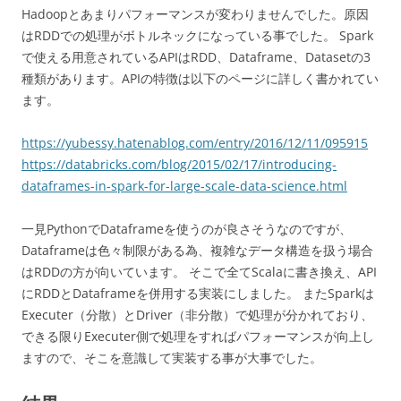
Hadoopとあまりパフォーマンスが変わりませんでした。原因
はRDDでの処理がボトルネックになっている事でした。 Spark
で使える用意されているAPIはRDD、Dataframe、Datasetの3
種類があります。APIの特徴は以下のページに詳しく書かれてい
ます。
https://yubessy.hatenablog.com/entry/2016/12/11/095915
https://databricks.com/blog/2015/02/17/introducing-
dataframes-in-spark-for-large-scale-data-science.html
一見PythonでDataframeを使うのが良さそうなのですが、
Dataframeは色々制限がある為、複雑なデータ構造を扱う場合
はRDDの方が向いています。 そこで全てScalaに書き換え、API
にRDDとDataframeを併用する実装にしました。 またSparkは
Executer（分散）とDriver（非分散）で処理が分かれており、
できる限りExecuter側で処理をすればパフォーマンスが向上し
ますので、そこを意識して実装する事が大事でした。