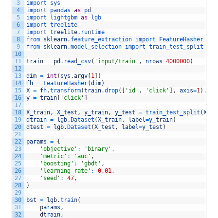
3
import 
sys
4
import 
pandas 
as
pd
5
import 
lightgbm 
as
lgb
6
import 
treelite
7
import 
treelite
.
runtime
8
from 
sklearn
.
feature_extraction 
import 
FeatureHasher
9
from 
sklearn
.
model_selection 
import 
train_test_split
10
11
train
=
pd
.
read_csv
(
'input/train'
,
nrows
=
4000000
)
12
13
dim
=
int
(
sys
.
argv
[
1
]
)
14
fh
=
FeatureHasher
(
dim
)
15
X
=
fh
.
transform
(
train
.
drop
(
[
'id'
,
'click'
]
,
axis
=
1
)
.
to_
16
y
=
train
[
'click'
]
17
18
X_train
,
X_test
,
y_train
,
y_test
=
train_test_split
(
X
,
y
19
dtrain
=
lgb
.
Dataset
(
X_train
,
label
=
y_train
)
20
dtest
=
lgb
.
Dataset
(
X_test
,
label
=
y_test
)
21
22
params
=
{
23
'objective'
:
'binary'
,
24
'metric'
:
'auc'
,
25
'boosting'
:
'gbdt'
,
26
'learning_rate'
:
0.01
,
27
'seed'
:
47
,
28
}
29
30
bst
=
lgb
.
train
(
31
params
,
32
dtrain
,