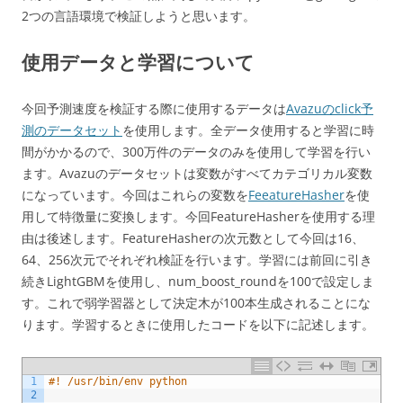
2つの言語環境で検証しようと思います。
使用データと学習について
今回予測速度を検証する際に使用するデータは
Avazuのclick予
測のデータセット
を使用します。全データ使用すると学習に時
間がかかるので、300万件のデータのみを使用して学習を行い
ます。Avazuのデータセットは変数がすべてカテゴリカル変数
になっています。今回はこれらの変数を
FeeatureHasher
を使
用して特徴量に変換します。今回FeatureHasherを使用する理
由は後述します。FeatureHasherの次元数として今回は16、
64、256次元でそれぞれ検証を行います。学習には前回に引き
続きLightGBMを使用し、num_boost_roundを100で設定しま
す。これで弱学習器として決定木が100本生成されることにな
ります。学習するときに使用したコードを以下に記述します。
1
#! /usr/bin/env python
2